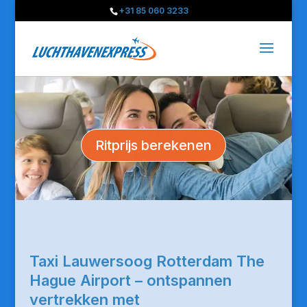
+31 85 060 3233
Ritprijs berekenen
Taxi Lauwersoog Rotterdam The
Hague Airport – ontspannen
vertrekken met