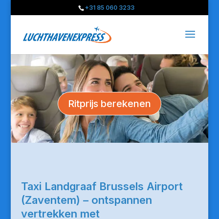
+31 85 060 3233
Ritprijs berekenen
Taxi Landgraaf Brussels Airport
(Zaventem) – ontspannen
vertrekken met