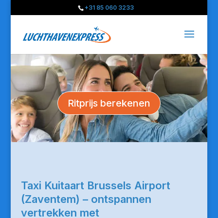
+31 85 060 3233
Ritprijs berekenen
Taxi Kuitaart Brussels Airport
(Zaventem) – ontspannen
vertrekken met