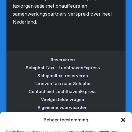
taxiorganisatie met chauffeurs en
samenwerkingspartners verspreid over heel
Nederland.
Reserveren
Schiphol Taxi – LuchthavenExpress
Schipholtaxi reserveren
Tarieven taxi naar Schiphol
Contact met LuchthavenExpress
Veelgestelde vragen
Algemene voorwaarden
Betrouwbare taxi naar Schiphol
Beheer toestemming
Wijzigen/annuleren
Taxi van Almere naar Schiphol
Om de beste ervaringen te bieden, gebruiken wij technologieën zoals