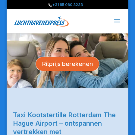
+31 85 060 3233
Ritprijs berekenen
Taxi Kootstertille Rotterdam The
Hague Airport – ontspannen
vertrekken met