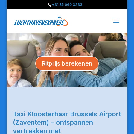
+31 85 060 3233
Ritprijs berekenen
Taxi Kloosterhaar Brussels Airport
(Zaventem) – ontspannen
vertrekken met