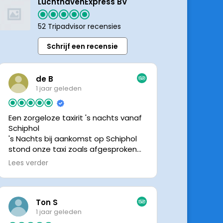
LuchthavenExpress BV
52 Tripadvisor recensies
Schrijf een recensie
de B
1 jaar geleden
Een zorgeloze taxirit 's nachts vanaf
Schiphol
's Nachts bij aankomst op Schiphol
stond onze taxi zoals afgesproken
keurig te wachten. Dankzij de goede
Lees verder
en directe communicatie met de
chauffeur wisten we precies waar de
taxi stond. Ralph is een vriendelijke
chauffeur, met een prachtige auto
Ton S
was het een comfortabele rit. Graag
1 jaar geleden
tot de volgende de keer.