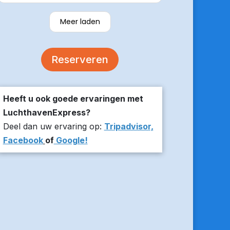
verzekerde om er op tijd te zijn en
stuurde z’n live locatie een paar
Meer laden
minuten voor aanvang bij ons thuis.
De auto was comfortabel. Een
volgende keer zou ik weer hier
Reserveren
boeken!
Heeft u ook goede ervaringen met
LuchthavenExpress?
Deel dan uw ervaring op:
Tripadvisor,
Facebook
of
Google!