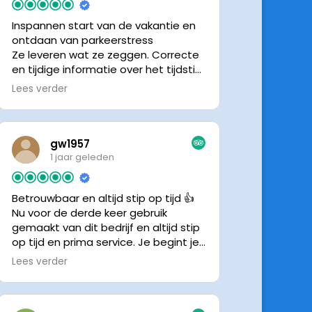
Inspannen start van de vakantie en
ontdaan van parkeerstress
Ze leveren wat ze zeggen. Correcte
en tijdige informatie over het tijdstip
van ophalen. Voldeed ook nu weer
Lees verder
aan de verwachtingen.
gw1957
1 jaar geleden
Betrouwbaar en altijd stip op tijd 👍
Nu voor de derde keer gebruik
gemaakt van dit bedrijf en altijd stip
op tijd en prima service. Je begint je
vakantie zonder zorgen iig. 👍👍
Lees verder