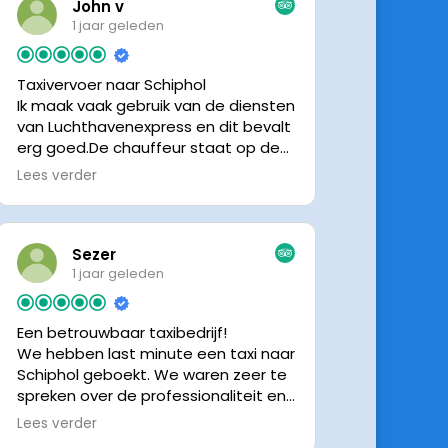
John v
1 jaar geleden
Taxivervoer naar Schiphol
Ik maak vaak gebruik van de diensten
van Luchthavenexpress en dit bevalt
erg goed.De chauffeur staat op de
afgesproken tijd klaar om je op te
Lees verder
halen en bij aankomst op Schiphol
neemt de chauffeur direct contact
op om door te geven waar hij klaar
staat.Altijd nette chauffeurs, en in
Sezer
mijn geval is het voordeliger dan
1 jaar geleden
parkeren op P3 bij 9 dagen parkeren.
En dan hopen dat je auto geen
Een betrouwbaar taxibedrijf!
schade heeft ivm de krappe
We hebben last minute een taxi naar
parkeervakken. Ik beveel
Schiphol geboekt. We waren zeer te
Luchthavenexpress dan ook zeker
spreken over de professionaliteit en
aan.
vriendelijkheid van luchthavenexpres!
Lees verder
De eigenaar van het bedrijf