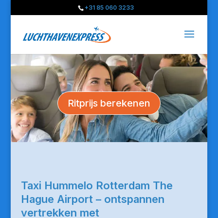
+31 85 060 3233
Ritprijs berekenen
Taxi Hummelo Rotterdam The
Hague Airport – ontspannen
vertrekken met