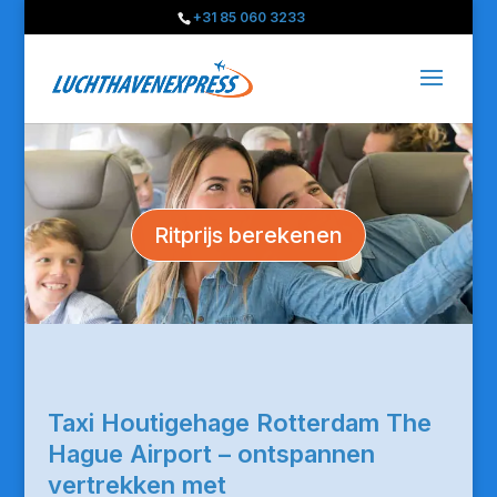
+31 85 060 3233
Ritprijs berekenen
Taxi Houtigehage Rotterdam The
Hague Airport – ontspannen
vertrekken met