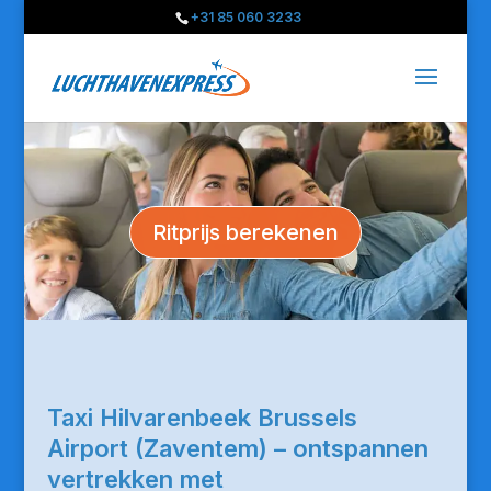
+31 85 060 3233
Ritprijs berekenen
Taxi Hilvarenbeek Brussels
Airport (Zaventem) – ontspannen
vertrekken met