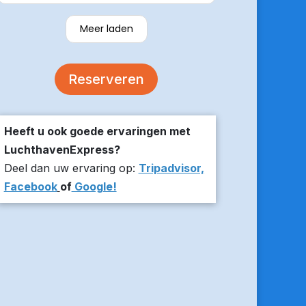
verzekerde om er op tijd te zijn en
stuurde z’n live locatie een paar
Meer laden
minuten voor aanvang bij ons thuis.
De auto was comfortabel. Een
volgende keer zou ik weer hier
Reserveren
boeken!
Heeft u ook goede ervaringen met
LuchthavenExpress?
Deel dan uw ervaring op:
Tripadvisor,
Facebook
of
Google!