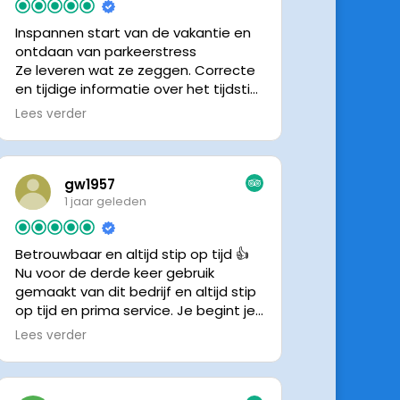
Inspannen start van de vakantie en
ontdaan van parkeerstress
Ze leveren wat ze zeggen. Correcte
en tijdige informatie over het tijdstip
van ophalen. Voldeed ook nu weer
Lees verder
aan de verwachtingen.
gw1957
1 jaar geleden
Betrouwbaar en altijd stip op tijd 👍
Nu voor de derde keer gebruik
gemaakt van dit bedrijf en altijd stip
op tijd en prima service. Je begint je
vakantie zonder zorgen iig. 👍👍
Lees verder