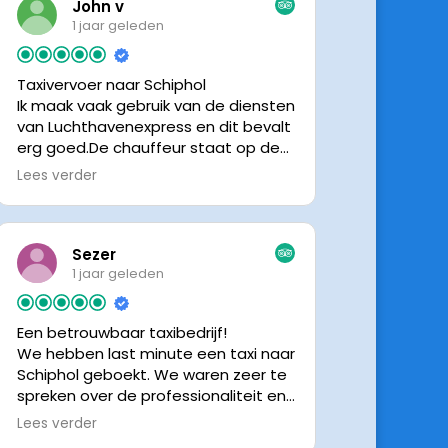
John v
1 jaar geleden
Taxivervoer naar Schiphol
Ik maak vaak gebruik van de diensten
van Luchthavenexpress en dit bevalt
erg goed.De chauffeur staat op de
afgesproken tijd klaar om je op te
Lees verder
halen en bij aankomst op Schiphol
neemt de chauffeur direct contact
op om door te geven waar hij klaar
staat.Altijd nette chauffeurs, en in
Sezer
mijn geval is het voordeliger dan
1 jaar geleden
parkeren op P3 bij 9 dagen parkeren.
En dan hopen dat je auto geen
Een betrouwbaar taxibedrijf!
schade heeft ivm de krappe
We hebben last minute een taxi naar
parkeervakken. Ik beveel
Schiphol geboekt. We waren zeer te
Luchthavenexpress dan ook zeker
spreken over de professionaliteit en
aan.
vriendelijkheid van luchthavenexpres!
Lees verder
De eigenaar van het bedrijf