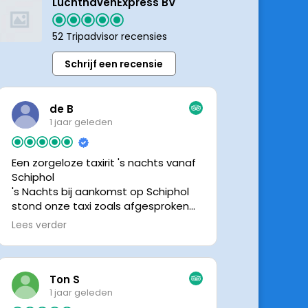
LuchthavenExpress BV
52 Tripadvisor recensies
Schrijf een recensie
de B
1 jaar geleden
Een zorgeloze taxirit 's nachts vanaf
Schiphol
's Nachts bij aankomst op Schiphol
stond onze taxi zoals afgesproken
keurig te wachten. Dankzij de goede
Lees verder
en directe communicatie met de
chauffeur wisten we precies waar de
taxi stond. Ralph is een vriendelijke
chauffeur, met een prachtige auto
Ton S
was het een comfortabele rit. Graag
1 jaar geleden
tot de volgende de keer.