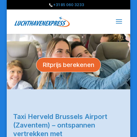
+31 85 060 3233
Ritprijs berekenen
Taxi Herveld Brussels Airport
(Zaventem) – ontspannen
vertrekken met