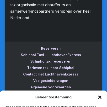
taxiorganisatie met chauffeurs en
samenwerkingspartners verspreid over heel
Nederland.
Reserveren
Schiphol Taxi – LuchthavenExpress
Schipholtaxi reserveren
Tarieven taxi naar Schiphol
Contact met LuchthavenExpress
Veelgestelde vragen
Algemene voorwaarden
Betrouwbare taxi naar Schiphol
Beheer toestemming
Wijzigen/annuleren
Taxi van Almere naar Schiphol
Om de beste ervaringen te bieden, gebruiken wij technologieën zoals