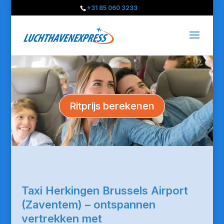
+31 85 060 3233
Ritprijs berekenen
Taxi Herkingen Brussels Airport
(Zaventem) – ontspannen
vertrekken met