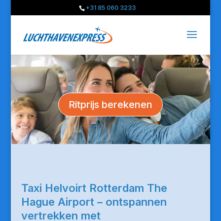
+31 85 060 3233
Ritprijs berekenen
Taxi Helvoirt Rotterdam The
Hague Airport – ontspannen
vertrekken met