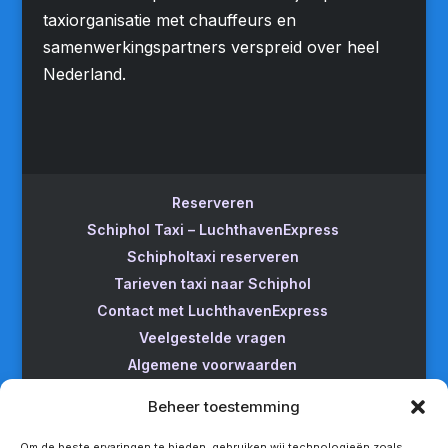
taxiorganisatie met chauffeurs en
samenwerkingspartners verspreid over heel
Nederland.
Reserveren
Schiphol Taxi – LuchthavenExpress
Schipholtaxi reserveren
Tarieven taxi naar Schiphol
Contact met LuchthavenExpress
Veelgestelde vragen
Algemene voorwaarden
Betrouwbare taxi naar Schiphol
Beheer toestemming
Wijzigen/annuleren
Taxi van Almere naar Schiphol
Om de beste ervaringen te bieden, gebruiken wij technologieën zoals