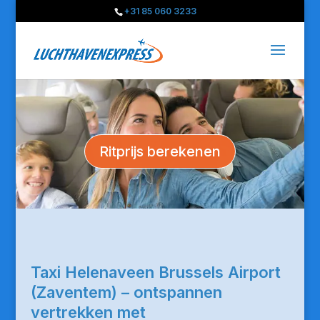
+31 85 060 3233
Ritprijs berekenen
Taxi Helenaveen Brussels Airport
(Zaventem) – ontspannen
vertrekken met