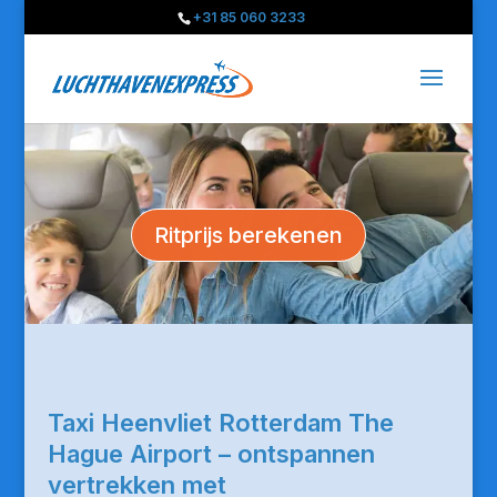
+31 85 060 3233
Ritprijs berekenen
Taxi Heenvliet Rotterdam The
Hague Airport – ontspannen
vertrekken met