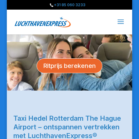
+31 85 060 3233
Ritprijs berekenen
Taxi Hedel Rotterdam The Hague
Airport – ontspannen vertrekken
met LuchthavenExpress®