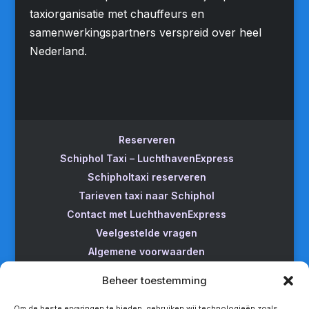
taxiorganisatie met chauffeurs en
samenwerkingspartners verspreid over heel
Nederland.
Reserveren
Schiphol Taxi – LuchthavenExpress
Schipholtaxi reserveren
Tarieven taxi naar Schiphol
Contact met LuchthavenExpress
Veelgestelde vragen
Algemene voorwaarden
Betrouwbare taxi naar Schiphol
Beheer toestemming
Wijzigen/annuleren
Taxi van Almere naar Schiphol
Om de beste ervaringen te bieden, gebruiken wij technologieën zoals