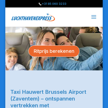
+31 85 060 3233
Ritprijs berekenen
Taxi Hauwert Brussels Airport
(Zaventem) – ontspannen
vertrekken met