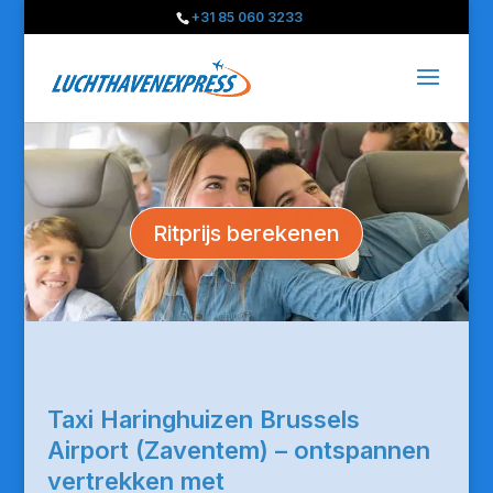
+31 85 060 3233
Ritprijs berekenen
Taxi Haringhuizen Brussels
Airport (Zaventem) – ontspannen
vertrekken met