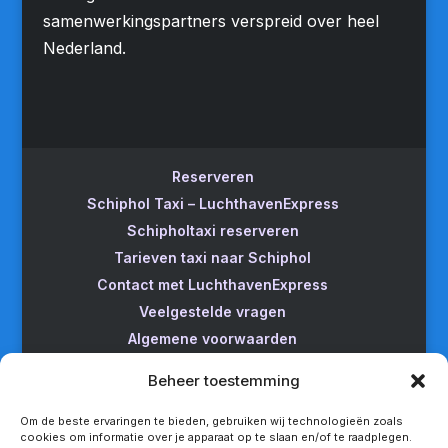
samenwerkingspartners verspreid over heel
Nederland.
Reserveren
Schiphol Taxi – LuchthavenExpress
Schipholtaxi reserveren
Tarieven taxi naar Schiphol
Contact met LuchthavenExpress
Veelgestelde vragen
Algemene voorwaarden
Betrouwbare taxi naar Schiphol
Beheer toestemming
Wijzigen/annuleren
Taxi van Almere naar Schiphol
Om de beste ervaringen te bieden, gebruiken wij technologieën zoals
cookies om informatie over je apparaat op te slaan en/of te raadplegen.
Taxi Amsterdam naar Schiphol