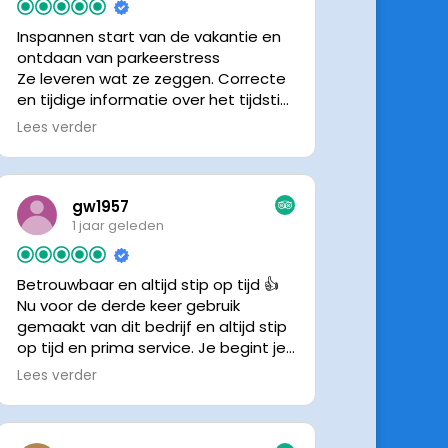
Inspannen start van de vakantie en
ontdaan van parkeerstress
Ze leveren wat ze zeggen. Correcte
en tijdige informatie over het tijdstip
van ophalen. Voldeed ook nu weer
Lees verder
aan de verwachtingen.
gw1957
1 jaar geleden
Betrouwbaar en altijd stip op tijd 👍
Nu voor de derde keer gebruik
gemaakt van dit bedrijf en altijd stip
op tijd en prima service. Je begint je
vakantie zonder zorgen iig. 👍👍
Lees verder