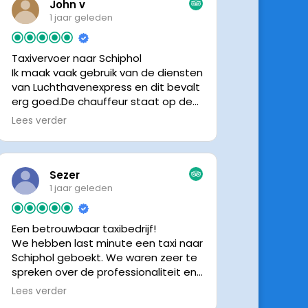
John v
1 jaar geleden
Taxivervoer naar Schiphol
Ik maak vaak gebruik van de diensten
van Luchthavenexpress en dit bevalt
erg goed.De chauffeur staat op de
afgesproken tijd klaar om je op te
Lees verder
halen en bij aankomst op Schiphol
neemt de chauffeur direct contact
op om door te geven waar hij klaar
staat.Altijd nette chauffeurs, en in
Sezer
mijn geval is het voordeliger dan
1 jaar geleden
parkeren op P3 bij 9 dagen parkeren.
En dan hopen dat je auto geen
Een betrouwbaar taxibedrijf!
schade heeft ivm de krappe
We hebben last minute een taxi naar
parkeervakken. Ik beveel
Schiphol geboekt. We waren zeer te
Luchthavenexpress dan ook zeker
spreken over de professionaliteit en
aan.
vriendelijkheid van luchthavenexpres!
Lees verder
De eigenaar van het bedrijf