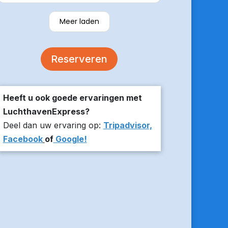
verzekerde om er op tijd te zijn en
stuurde z’n live locatie een paar
Meer laden
minuten voor aanvang bij ons thuis.
De auto was comfortabel. Een
volgende keer zou ik weer hier
Reserveren
boeken!
Heeft u ook goede ervaringen met
LuchthavenExpress?
Deel dan uw ervaring op:
Tripadvisor,
Facebook
of
Google!