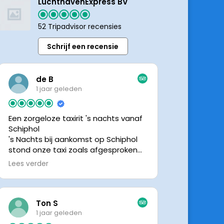
LuchthavenExpress BV
52 Tripadvisor recensies
Schrijf een recensie
de B
1 jaar geleden
Een zorgeloze taxirit 's nachts vanaf
Schiphol
's Nachts bij aankomst op Schiphol
stond onze taxi zoals afgesproken
keurig te wachten. Dankzij de goede
Lees verder
en directe communicatie met de
chauffeur wisten we precies waar de
taxi stond. Ralph is een vriendelijke
chauffeur, met een prachtige auto
Ton S
was het een comfortabele rit. Graag
1 jaar geleden
tot de volgende de keer.