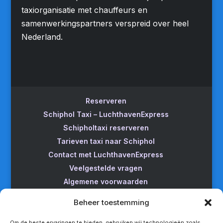
taxiorganisatie met chauffeurs en
samenwerkingspartners verspreid over heel
Nederland.
Reserveren
Schiphol Taxi – LuchthavenExpress
Schipholtaxi reserveren
Tarieven taxi naar Schiphol
Contact met LuchthavenExpress
Veelgestelde vragen
Algemene voorwaarden
Betrouwbare taxi naar Schiphol
Beheer toestemming
Wijzigen/annuleren
Taxi van Almere naar Schiphol
Om de beste ervaringen te bieden, gebruiken wij technologieën zoals