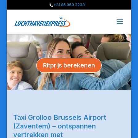
+31 85 060 3233
Ritprijs berekenen
Taxi Grolloo Brussels Airport
(Zaventem) – ontspannen
vertrekken met