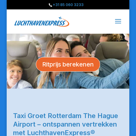
+31 85 060 3233
Ritprijs berekenen
Taxi Groet Rotterdam The Hague
Airport – ontspannen vertrekken
met LuchthavenExpress®