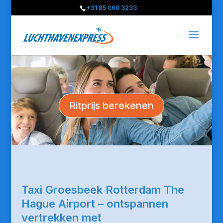
+31 85 060 3233
Ritprijs berekenen
Taxi Groesbeek Rotterdam The
Hague Airport – ontspannen
vertrekken met