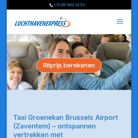
+31 85 060 3233
Ritprijs berekenen
Taxi Groenekan Brussels Airport
(Zaventem) – ontspannen
vertrekken met