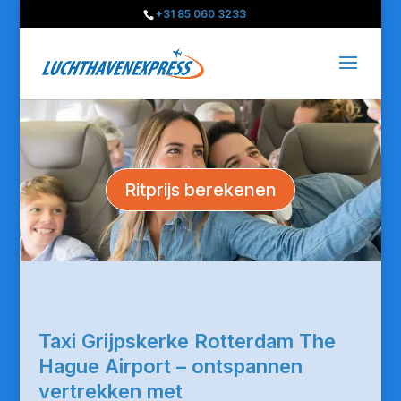
+31 85 060 3233
Ritprijs berekenen
Taxi Grijpskerke Rotterdam The
Hague Airport – ontspannen
vertrekken met