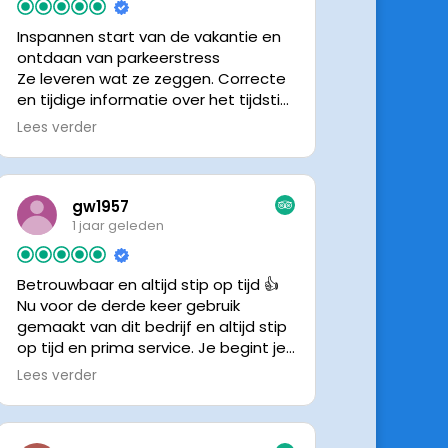
Inspannen start van de vakantie en
ontdaan van parkeerstress
Ze leveren wat ze zeggen. Correcte
en tijdige informatie over het tijdstip
van ophalen. Voldeed ook nu weer
Lees verder
aan de verwachtingen.
gw1957
1 jaar geleden
Betrouwbaar en altijd stip op tijd 👍
Nu voor de derde keer gebruik
gemaakt van dit bedrijf en altijd stip
op tijd en prima service. Je begint je
vakantie zonder zorgen iig. 👍👍
Lees verder