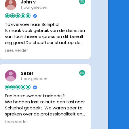
John v
1 jaar geleden
Taxivervoer naar Schiphol
Ik maak vaak gebruik van de diensten
van Luchthavenexpress en dit bevalt
erg goed.De chauffeur staat op de
afgesproken tijd klaar om je op te
Lees verder
halen en bij aankomst op Schiphol
neemt de chauffeur direct contact
op om door te geven waar hij klaar
staat.Altijd nette chauffeurs, en in
Sezer
mijn geval is het voordeliger dan
1 jaar geleden
parkeren op P3 bij 9 dagen parkeren.
En dan hopen dat je auto geen
Een betrouwbaar taxibedrijf!
schade heeft ivm de krappe
We hebben last minute een taxi naar
parkeervakken. Ik beveel
Schiphol geboekt. We waren zeer te
Luchthavenexpress dan ook zeker
spreken over de professionaliteit en
aan.
vriendelijkheid van luchthavenexpres!
Lees verder
De eigenaar van het bedrijf