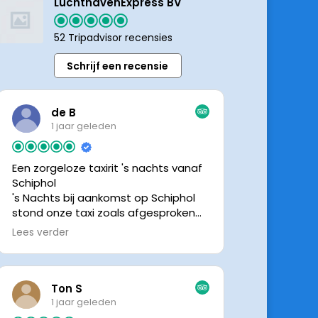
LuchthavenExpress BV
52 Tripadvisor recensies
Schrijf een recensie
de B
1 jaar geleden
Een zorgeloze taxirit 's nachts vanaf
Schiphol
's Nachts bij aankomst op Schiphol
stond onze taxi zoals afgesproken
keurig te wachten. Dankzij de goede
Lees verder
en directe communicatie met de
chauffeur wisten we precies waar de
taxi stond. Ralph is een vriendelijke
chauffeur, met een prachtige auto
Ton S
was het een comfortabele rit. Graag
1 jaar geleden
tot de volgende de keer.