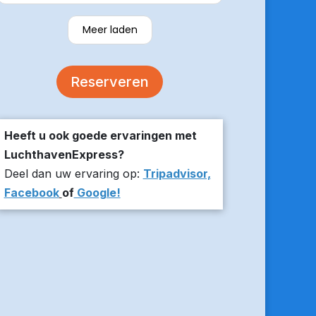
verzekerde om er op tijd te zijn en
stuurde z’n live locatie een paar
Meer laden
minuten voor aanvang bij ons thuis.
De auto was comfortabel. Een
volgende keer zou ik weer hier
Reserveren
boeken!
Heeft u ook goede ervaringen met
LuchthavenExpress?
Deel dan uw ervaring op:
Tripadvisor,
Facebook
of
Google!