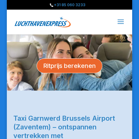
+31 85 060 3233
Ritprijs berekenen
Taxi Garnwerd Brussels Airport
(Zaventem) – ontspannen
vertrekken met