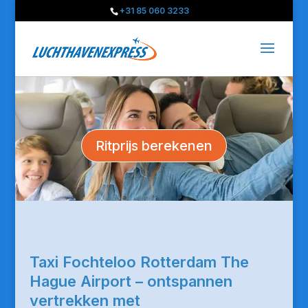
+31 85 060 3233
Ritprijs berekenen
Taxi Fochteloo Rotterdam The
Hague Airport – ontspannen
vertrekken met