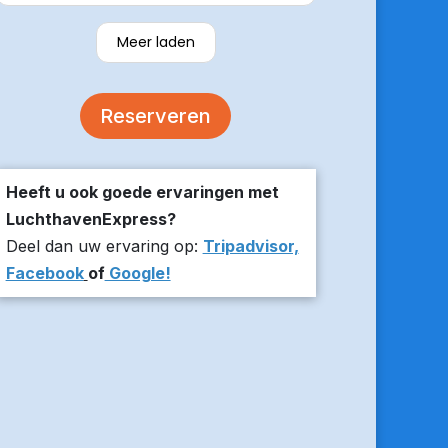
verzekerde om er op tijd te zijn en
stuurde z’n live locatie een paar
Meer laden
minuten voor aanvang bij ons thuis.
De auto was comfortabel. Een
volgende keer zou ik weer hier
Reserveren
boeken!
Heeft u ook goede ervaringen met
LuchthavenExpress?
Deel dan uw ervaring op:
Tripadvisor,
Facebook
of
Google!