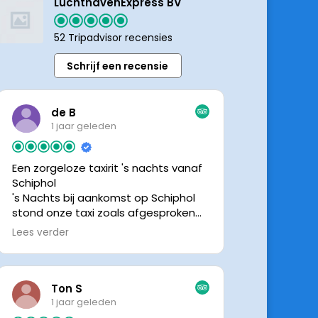
LuchthavenExpress BV
52 Tripadvisor recensies
Schrijf een recensie
de B
1 jaar geleden
Een zorgeloze taxirit 's nachts vanaf
Schiphol
's Nachts bij aankomst op Schiphol
stond onze taxi zoals afgesproken
keurig te wachten. Dankzij de goede
Lees verder
en directe communicatie met de
chauffeur wisten we precies waar de
taxi stond. Ralph is een vriendelijke
chauffeur, met een prachtige auto
Ton S
was het een comfortabele rit. Graag
1 jaar geleden
tot de volgende de keer.