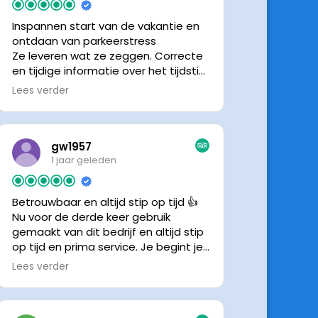
Inspannen start van de vakantie en
ontdaan van parkeerstress
Ze leveren wat ze zeggen. Correcte
en tijdige informatie over het tijdstip
van ophalen. Voldeed ook nu weer
Lees verder
aan de verwachtingen.
gw1957
1 jaar geleden
Betrouwbaar en altijd stip op tijd 👍
Nu voor de derde keer gebruik
gemaakt van dit bedrijf en altijd stip
op tijd en prima service. Je begint je
vakantie zonder zorgen iig. 👍👍
Lees verder