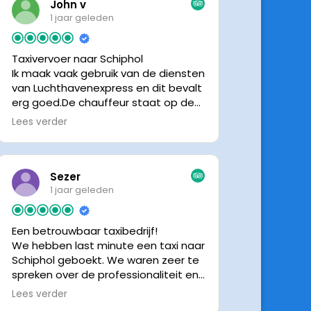
John v
1 jaar geleden
Taxivervoer naar Schiphol
Ik maak vaak gebruik van de diensten
van Luchthavenexpress en dit bevalt
erg goed.De chauffeur staat op de
afgesproken tijd klaar om je op te
Lees verder
halen en bij aankomst op Schiphol
neemt de chauffeur direct contact
op om door te geven waar hij klaar
staat.Altijd nette chauffeurs, en in
Sezer
mijn geval is het voordeliger dan
1 jaar geleden
parkeren op P3 bij 9 dagen parkeren.
En dan hopen dat je auto geen
Een betrouwbaar taxibedrijf!
schade heeft ivm de krappe
We hebben last minute een taxi naar
parkeervakken. Ik beveel
Schiphol geboekt. We waren zeer te
Luchthavenexpress dan ook zeker
spreken over de professionaliteit en
aan.
vriendelijkheid van luchthavenexpres!
Lees verder
De eigenaar van het bedrijf