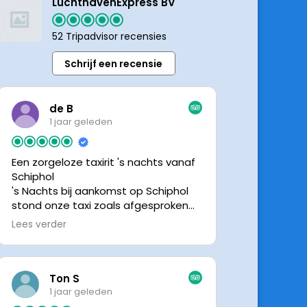
LuchthavenExpress BV
52 Tripadvisor recensies
Schrijf een recensie
de B
1 jaar geleden
Een zorgeloze taxirit 's nachts vanaf
Schiphol
's Nachts bij aankomst op Schiphol
stond onze taxi zoals afgesproken
keurig te wachten. Dankzij de goede
Lees verder
en directe communicatie met de
chauffeur wisten we precies waar de
taxi stond. Ralph is een vriendelijke
chauffeur, met een prachtige auto
Ton S
was het een comfortabele rit. Graag
1 jaar geleden
tot de volgende de keer.