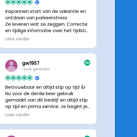
Inspannen start van de vakantie en
ontdaan van parkeerstress
Ze leveren wat ze zeggen. Correcte
en tijdige informatie over het tijdstip
van ophalen. Voldeed ook nu weer
Lees verder
aan de verwachtingen.
gw1957
1 jaar geleden
Betrouwbaar en altijd stip op tijd 👍
Nu voor de derde keer gebruik
gemaakt van dit bedrijf en altijd stip
op tijd en prima service. Je begint je
vakantie zonder zorgen iig. 👍👍
Lees verder