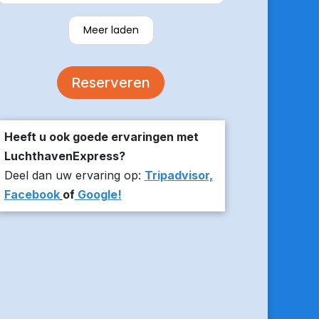
verzekerde om er op tijd te zijn en
stuurde z’n live locatie een paar
Meer laden
minuten voor aanvang bij ons thuis.
De auto was comfortabel. Een
volgende keer zou ik weer hier
Reserveren
boeken!
Heeft u ook goede ervaringen met
LuchthavenExpress?
Deel dan uw ervaring op:
Tripadvisor,
Facebook
of
Google!