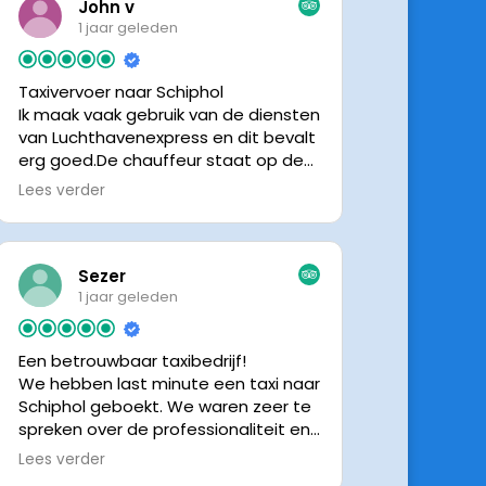
John v
1 jaar geleden
Taxivervoer naar Schiphol
Ik maak vaak gebruik van de diensten
van Luchthavenexpress en dit bevalt
erg goed.De chauffeur staat op de
afgesproken tijd klaar om je op te
Lees verder
halen en bij aankomst op Schiphol
neemt de chauffeur direct contact
op om door te geven waar hij klaar
staat.Altijd nette chauffeurs, en in
Sezer
mijn geval is het voordeliger dan
1 jaar geleden
parkeren op P3 bij 9 dagen parkeren.
En dan hopen dat je auto geen
Een betrouwbaar taxibedrijf!
schade heeft ivm de krappe
We hebben last minute een taxi naar
parkeervakken. Ik beveel
Schiphol geboekt. We waren zeer te
Luchthavenexpress dan ook zeker
spreken over de professionaliteit en
aan.
vriendelijkheid van luchthavenexpres!
Lees verder
De eigenaar van het bedrijf