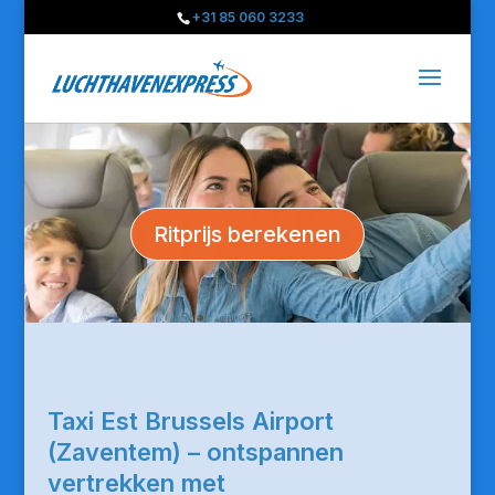
+31 85 060 3233
Ritprijs berekenen
Taxi Est Brussels Airport
(Zaventem) – ontspannen
vertrekken met