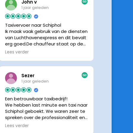
John v
1 jaar geleden
Taxivervoer naar Schiphol
Ik maak vaak gebruik van de diensten
van Luchthavenexpress en dit bevalt
erg goed.De chauffeur staat op de
afgesproken tijd klaar om je op te
Lees verder
halen en bij aankomst op Schiphol
neemt de chauffeur direct contact
op om door te geven waar hij klaar
staat.Altijd nette chauffeurs, en in
Sezer
mijn geval is het voordeliger dan
1 jaar geleden
parkeren op P3 bij 9 dagen parkeren.
En dan hopen dat je auto geen
Een betrouwbaar taxibedrijf!
schade heeft ivm de krappe
We hebben last minute een taxi naar
parkeervakken. Ik beveel
Schiphol geboekt. We waren zeer te
Luchthavenexpress dan ook zeker
spreken over de professionaliteit en
aan.
vriendelijkheid van luchthavenexpres!
Lees verder
De eigenaar van het bedrijf