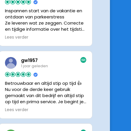
Inspannen start van de vakantie en
ontdaan van parkeerstress
Ze leveren wat ze zeggen. Correcte
en tijdige informatie over het tijdstip
van ophalen. Voldeed ook nu weer
Lees verder
aan de verwachtingen.
gw1957
1 jaar geleden
Betrouwbaar en altijd stip op tijd 👍
Nu voor de derde keer gebruik
gemaakt van dit bedrijf en altijd stip
op tijd en prima service. Je begint je
vakantie zonder zorgen iig. 👍👍
Lees verder