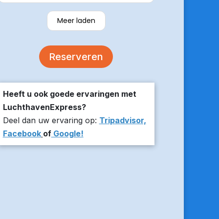
verzekerde om er op tijd te zijn en
stuurde z’n live locatie een paar
Meer laden
minuten voor aanvang bij ons thuis.
De auto was comfortabel. Een
volgende keer zou ik weer hier
Reserveren
boeken!
Heeft u ook goede ervaringen met
LuchthavenExpress?
Deel dan uw ervaring op:
Tripadvisor,
Facebook
of
Google!