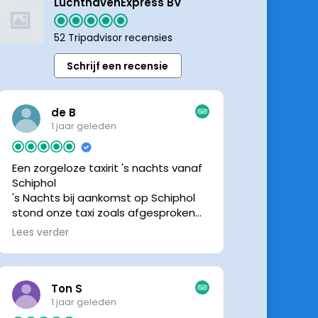
LuchthavenExpress BV
52 Tripadvisor recensies
Schrijf een recensie
de B
1 jaar geleden
Een zorgeloze taxirit 's nachts vanaf
Schiphol
's Nachts bij aankomst op Schiphol
stond onze taxi zoals afgesproken
keurig te wachten. Dankzij de goede
Lees verder
en directe communicatie met de
chauffeur wisten we precies waar de
taxi stond. Ralph is een vriendelijke
chauffeur, met een prachtige auto
Ton S
was het een comfortabele rit. Graag
1 jaar geleden
tot de volgende de keer.