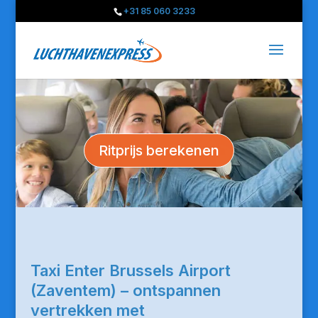
+31 85 060 3233
Ritprijs berekenen
Taxi Enter Brussels Airport
(Zaventem) – ontspannen
vertrekken met