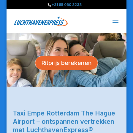
+31 85 060 3233
Ritprijs berekenen
Taxi Empe Rotterdam The Hague
Airport – ontspannen vertrekken
met LuchthavenExpress®