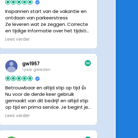
Inspannen start van de vakantie en
ontdaan van parkeerstress
Ze leveren wat ze zeggen. Correcte
en tijdige informatie over het tijdstip
van ophalen. Voldeed ook nu weer
Lees verder
aan de verwachtingen.
gw1957
1 jaar geleden
Betrouwbaar en altijd stip op tijd 👍
Nu voor de derde keer gebruik
gemaakt van dit bedrijf en altijd stip
op tijd en prima service. Je begint je
vakantie zonder zorgen iig. 👍👍
Lees verder