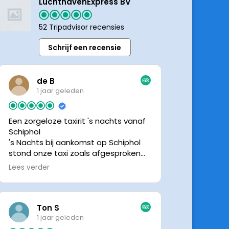
LuchthavenExpress BV
52 Tripadvisor recensies
Schrijf een recensie
de B
1 jaar geleden
Een zorgeloze taxirit 's nachts vanaf
Schiphol
's Nachts bij aankomst op Schiphol
stond onze taxi zoals afgesproken
keurig te wachten. Dankzij de goede
Lees verder
en directe communicatie met de
chauffeur wisten we precies waar de
taxi stond. Ralph is een vriendelijke
chauffeur, met een prachtige auto
Ton S
was het een comfortabele rit. Graag
1 jaar geleden
tot de volgende de keer.