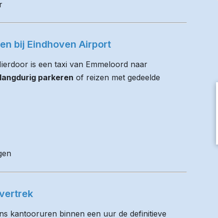
r
en bij Eindhoven Airport
 Hierdoor is een taxi van Emmeloord naar
 langdurig parkeren
of reizen met gedeelde
gen
vertrek
ens kantooruren binnen een uur de definitieve