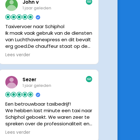
John v
1 jaar geleden
Taxivervoer naar Schiphol
Ik maak vaak gebruik van de diensten
van Luchthavenexpress en dit bevalt
erg goed.De chauffeur staat op de
afgesproken tijd klaar om je op te
Lees verder
halen en bij aankomst op Schiphol
neemt de chauffeur direct contact
op om door te geven waar hij klaar
staat.Altijd nette chauffeurs, en in
Sezer
mijn geval is het voordeliger dan
1 jaar geleden
parkeren op P3 bij 9 dagen parkeren.
En dan hopen dat je auto geen
Een betrouwbaar taxibedrijf!
schade heeft ivm de krappe
We hebben last minute een taxi naar
parkeervakken. Ik beveel
Schiphol geboekt. We waren zeer te
Luchthavenexpress dan ook zeker
spreken over de professionaliteit en
aan.
vriendelijkheid van luchthavenexpres!
Lees verder
De eigenaar van het bedrijf