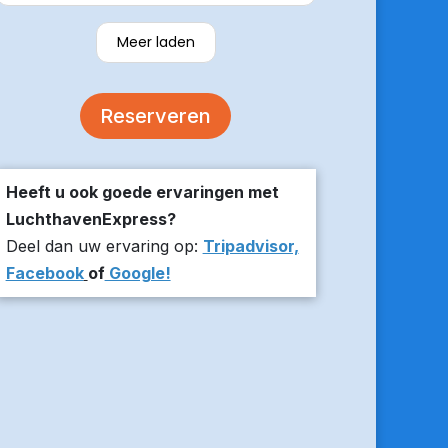
verzekerde om er op tijd te zijn en
stuurde z’n live locatie een paar
Meer laden
minuten voor aanvang bij ons thuis.
De auto was comfortabel. Een
volgende keer zou ik weer hier
Reserveren
boeken!
Heeft u ook goede ervaringen met
LuchthavenExpress?
Deel dan uw ervaring op:
Tripadvisor,
Facebook
of
Google!