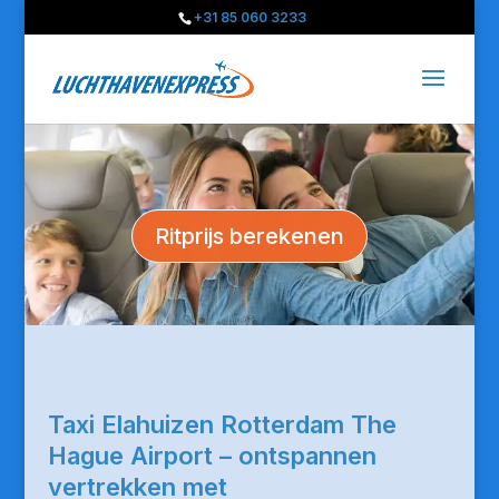
+31 85 060 3233
Ritprijs berekenen
Taxi Elahuizen Rotterdam The
Hague Airport – ontspannen
vertrekken met