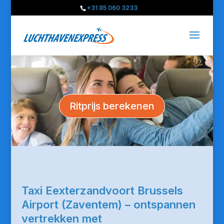
+31 85 060 3233
Ritprijs berekenen
Taxi Eexterzandvoort Brussels
Airport (Zaventem) – ontspannen
vertrekken met