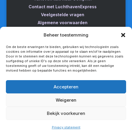
Contact met LuchthavenExpress
Veelgestelde vragen
Algemene voorwaarden
Betrouwbare taxi naar Schiphol
Beheer toestemming
Wijzigen/annuleren
Taxi van Almere naar Schiphol
Om de beste ervaringen te bieden, gebruiken wij technologieën zoals
cookies om informatie over je apparaat op te slaan en/of te raadplegen.
Taxi Amsterdam naar Schiphol
Door in te stemmen met deze technologieën kunnen wij gegevens zoals
surfgedrag of unieke ID's op deze site verwerken. Als je geen
Betrouwbare taxi van Apeldoorn naar Schiphol
toestemming geeft of uw toestemming intrekt, kan dit een nadelige
Taxi service Enschede Schiphol
invloed hebben op bepaalde functies en mogelijkheden.
Betrouwbare taxi van Groningen naar Schiphol
Snel een taxi van Lelystad naar Schiphol
Accepteren
Van Nijmegen naar Schiphol met de taxi
Weigeren
Rotterdam Schiphol met LuchthavenExpress
Privacy statement
Bekijk voorkeuren
Copyright - LuchthavenExpress®
Privacy statement