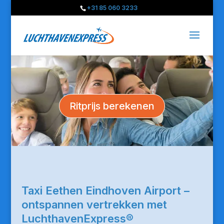
+31 85 060 3233
Ritprijs berekenen
Taxi Eethen Eindhoven Airport –
ontspannen vertrekken met
LuchthavenExpress®