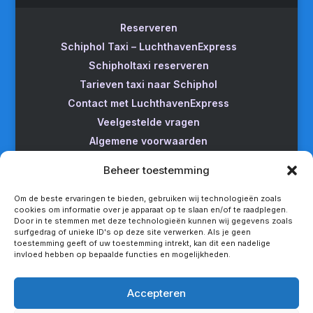
Reserveren
Schiphol Taxi – LuchthavenExpress
Schipholtaxi reserveren
Tarieven taxi naar Schiphol
Contact met LuchthavenExpress
Veelgestelde vragen
Algemene voorwaarden
Betrouwbare taxi naar Schiphol
Beheer toestemming
Wijzigen/annuleren
Taxi van Almere naar Schiphol
Om de beste ervaringen te bieden, gebruiken wij technologieën zoals
cookies om informatie over je apparaat op te slaan en/of te raadplegen.
Taxi Amsterdam naar Schiphol
Door in te stemmen met deze technologieën kunnen wij gegevens zoals
surfgedrag of unieke ID's op deze site verwerken. Als je geen
Betrouwbare taxi van Apeldoorn naar Schiphol
toestemming geeft of uw toestemming intrekt, kan dit een nadelige
Taxi service Enschede Schiphol
invloed hebben op bepaalde functies en mogelijkheden.
Betrouwbare taxi van Groningen naar Schiphol
Snel een taxi van Lelystad naar Schiphol
Accepteren
Van Nijmegen naar Schiphol met de taxi