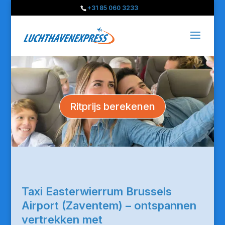
+31 85 060 3233
Ritprijs berekenen
Taxi Easterwierrum Brussels
Airport (Zaventem) – ontspannen
vertrekken met