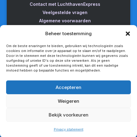
Contact met LuchthavenExpress
Veelgestelde vragen
Algemene voorwaarden
Betrouwbare taxi naar Schiphol
Beheer toestemming
Wijzigen/annuleren
Taxi van Almere naar Schiphol
Om de beste ervaringen te bieden, gebruiken wij technologieën zoals
cookies om informatie over je apparaat op te slaan en/of te raadplegen.
Taxi Amsterdam naar Schiphol
Door in te stemmen met deze technologieën kunnen wij gegevens zoals
surfgedrag of unieke ID's op deze site verwerken. Als je geen
Betrouwbare taxi van Apeldoorn naar Schiphol
toestemming geeft of uw toestemming intrekt, kan dit een nadelige
Taxi service Enschede Schiphol
invloed hebben op bepaalde functies en mogelijkheden.
Betrouwbare taxi van Groningen naar Schiphol
Snel een taxi van Lelystad naar Schiphol
Accepteren
Van Nijmegen naar Schiphol met de taxi
Weigeren
Rotterdam Schiphol met LuchthavenExpress
Privacy statement
Bekijk voorkeuren
Copyright - LuchthavenExpress®
Privacy statement