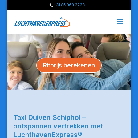
+31 85 060 3233
Ritprijs berekenen
Taxi Duiven Schiphol –
ontspannen vertrekken met
LuchthavenExpress®