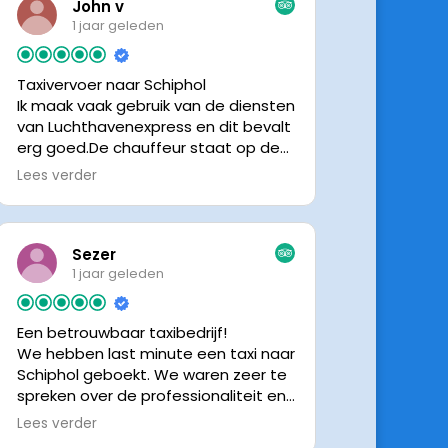
John v
1 jaar geleden
Taxivervoer naar Schiphol
Ik maak vaak gebruik van de diensten
van Luchthavenexpress en dit bevalt
erg goed.De chauffeur staat op de
afgesproken tijd klaar om je op te
Lees verder
halen en bij aankomst op Schiphol
neemt de chauffeur direct contact
op om door te geven waar hij klaar
staat.Altijd nette chauffeurs, en in
Sezer
mijn geval is het voordeliger dan
1 jaar geleden
parkeren op P3 bij 9 dagen parkeren.
En dan hopen dat je auto geen
Een betrouwbaar taxibedrijf!
schade heeft ivm de krappe
We hebben last minute een taxi naar
parkeervakken. Ik beveel
Schiphol geboekt. We waren zeer te
Luchthavenexpress dan ook zeker
spreken over de professionaliteit en
aan.
vriendelijkheid van luchthavenexpres!
Lees verder
De eigenaar van het bedrijf