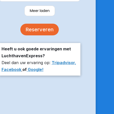
verzekerde om er op tijd te zijn en
stuurde z’n live locatie een paar
Meer laden
minuten voor aanvang bij ons thuis.
De auto was comfortabel. Een
volgende keer zou ik weer hier
Reserveren
boeken!
Heeft u ook goede ervaringen met
LuchthavenExpress?
Deel dan uw ervaring op:
Tripadvisor,
Facebook
of
Google!