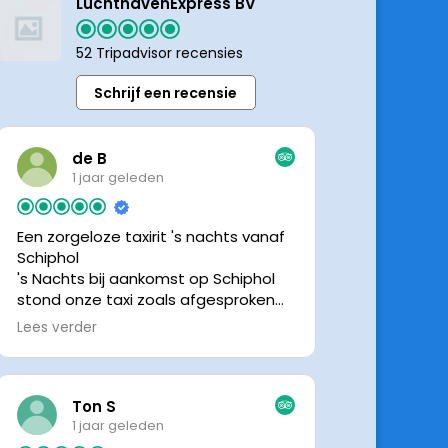
LuchthavenExpress BV
52 Tripadvisor recensies
Schrijf een recensie
de B
1 jaar geleden
Een zorgeloze taxirit 's nachts vanaf
Schiphol
's Nachts bij aankomst op Schiphol
stond onze taxi zoals afgesproken
keurig te wachten. Dankzij de goede
Lees verder
en directe communicatie met de
chauffeur wisten we precies waar de
taxi stond. Ralph is een vriendelijke
chauffeur, met een prachtige auto
Ton S
was het een comfortabele rit. Graag
1 jaar geleden
tot de volgende de keer.