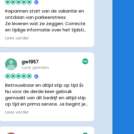
Inspannen start van de vakantie en
ontdaan van parkeerstress
Ze leveren wat ze zeggen. Correcte
en tijdige informatie over het tijdstip
van ophalen. Voldeed ook nu weer
Lees verder
aan de verwachtingen.
gw1957
1 jaar geleden
Betrouwbaar en altijd stip op tijd 👍
Nu voor de derde keer gebruik
gemaakt van dit bedrijf en altijd stip
op tijd en prima service. Je begint je
vakantie zonder zorgen iig. 👍👍
Lees verder