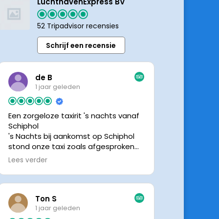
LuchthavenExpress BV
52 Tripadvisor recensies
Schrijf een recensie
de B
1 jaar geleden
Een zorgeloze taxirit 's nachts vanaf
Schiphol
's Nachts bij aankomst op Schiphol
stond onze taxi zoals afgesproken
keurig te wachten. Dankzij de goede
Lees verder
en directe communicatie met de
chauffeur wisten we precies waar de
taxi stond. Ralph is een vriendelijke
chauffeur, met een prachtige auto
Ton S
was het een comfortabele rit. Graag
1 jaar geleden
tot de volgende de keer.