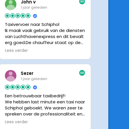
John v
1 jaar geleden
Taxivervoer naar Schiphol
Ik maak vaak gebruik van de diensten
van Luchthavenexpress en dit bevalt
erg goed.De chauffeur staat op de
afgesproken tijd klaar om je op te
Lees verder
halen en bij aankomst op Schiphol
neemt de chauffeur direct contact
op om door te geven waar hij klaar
staat.Altijd nette chauffeurs, en in
Sezer
mijn geval is het voordeliger dan
1 jaar geleden
parkeren op P3 bij 9 dagen parkeren.
En dan hopen dat je auto geen
Een betrouwbaar taxibedrijf!
schade heeft ivm de krappe
We hebben last minute een taxi naar
parkeervakken. Ik beveel
Schiphol geboekt. We waren zeer te
Luchthavenexpress dan ook zeker
spreken over de professionaliteit en
aan.
vriendelijkheid van luchthavenexpres!
Lees verder
De eigenaar van het bedrijf