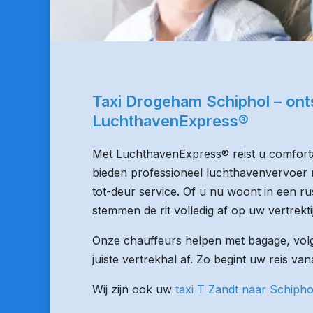
Taxi Drogeham Schiphol – on
LuchthavenExpress®
Met LuchthavenExpress® reist u comforta
bieden professioneel luchthavenvervoer m
tot-deur service. Of u nu woont in een rus
stemmen de rit volledig af op uw vertrekti
Onze chauffeurs helpen met bagage, volge
juiste vertrekhal af. Zo begint uw reis v
Wij zijn ook uw
taxi T Zandt naar Schipho