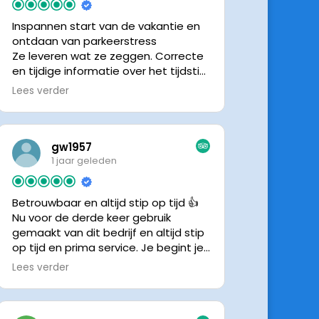
Inspannen start van de vakantie en
ontdaan van parkeerstress
Ze leveren wat ze zeggen. Correcte
en tijdige informatie over het tijdstip
van ophalen. Voldeed ook nu weer
Lees verder
aan de verwachtingen.
gw1957
1 jaar geleden
Betrouwbaar en altijd stip op tijd 👍
Nu voor de derde keer gebruik
gemaakt van dit bedrijf en altijd stip
op tijd en prima service. Je begint je
vakantie zonder zorgen iig. 👍👍
Lees verder