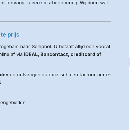
raf ontvangt u een sms-herinnering. Wij doen wat
e prijs
rogeham naar Schiphol. U betaalt altijd een vooraf
nline af via
iDEAL, Bancontact, creditcard of
jden
en ontvangen automatisch een factuur per e-
)
itengebieden