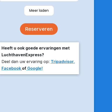
verzekerde om er op tijd te zijn en
stuurde z’n live locatie een paar
Meer laden
minuten voor aanvang bij ons thuis.
De auto was comfortabel. Een
volgende keer zou ik weer hier
Reserveren
boeken!
Heeft u ook goede ervaringen met
LuchthavenExpress?
Deel dan uw ervaring op:
Tripadvisor,
Facebook
of
Google!