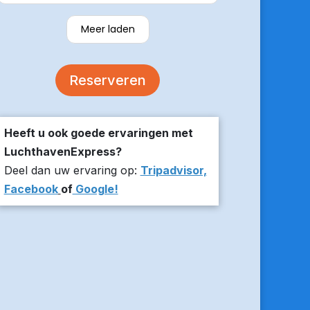
verzekerde om er op tijd te zijn en
stuurde z’n live locatie een paar
Meer laden
minuten voor aanvang bij ons thuis.
De auto was comfortabel. Een
volgende keer zou ik weer hier
Reserveren
boeken!
Heeft u ook goede ervaringen met
LuchthavenExpress?
Deel dan uw ervaring op:
Tripadvisor,
Facebook
of
Google!