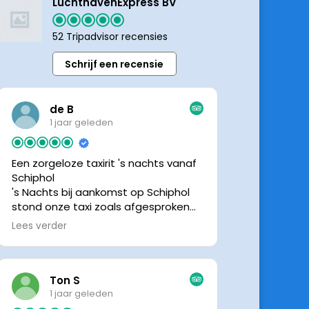
LuchthavenExpress BV
52 Tripadvisor recensies
Schrijf een recensie
de B
1 jaar geleden
Een zorgeloze taxirit 's nachts vanaf
Schiphol
's Nachts bij aankomst op Schiphol
stond onze taxi zoals afgesproken
keurig te wachten. Dankzij de goede
Lees verder
en directe communicatie met de
chauffeur wisten we precies waar de
taxi stond. Ralph is een vriendelijke
chauffeur, met een prachtige auto
Ton S
was het een comfortabele rit. Graag
1 jaar geleden
tot de volgende de keer.