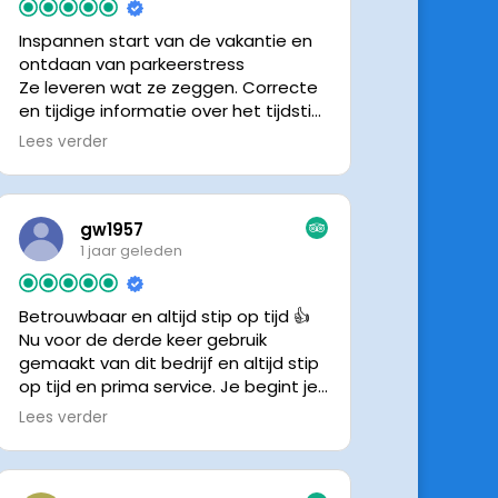
Inspannen start van de vakantie en
ontdaan van parkeerstress
Ze leveren wat ze zeggen. Correcte
en tijdige informatie over het tijdstip
van ophalen. Voldeed ook nu weer
Lees verder
aan de verwachtingen.
gw1957
1 jaar geleden
Betrouwbaar en altijd stip op tijd 👍
Nu voor de derde keer gebruik
gemaakt van dit bedrijf en altijd stip
op tijd en prima service. Je begint je
vakantie zonder zorgen iig. 👍👍
Lees verder