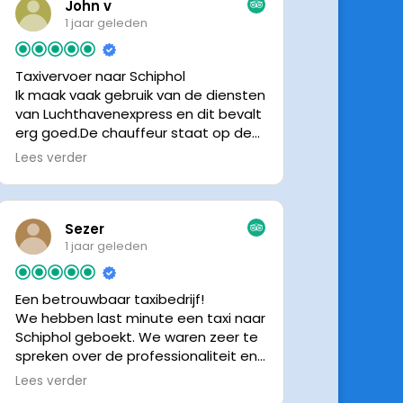
John v
1 jaar geleden
Taxivervoer naar Schiphol
Ik maak vaak gebruik van de diensten
van Luchthavenexpress en dit bevalt
erg goed.De chauffeur staat op de
afgesproken tijd klaar om je op te
Lees verder
halen en bij aankomst op Schiphol
neemt de chauffeur direct contact
op om door te geven waar hij klaar
staat.Altijd nette chauffeurs, en in
Sezer
mijn geval is het voordeliger dan
1 jaar geleden
parkeren op P3 bij 9 dagen parkeren.
En dan hopen dat je auto geen
Een betrouwbaar taxibedrijf!
schade heeft ivm de krappe
We hebben last minute een taxi naar
parkeervakken. Ik beveel
Schiphol geboekt. We waren zeer te
Luchthavenexpress dan ook zeker
spreken over de professionaliteit en
aan.
vriendelijkheid van luchthavenexpres!
Lees verder
De eigenaar van het bedrijf