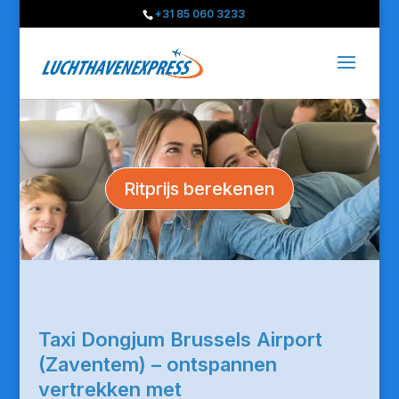
+31 85 060 3233
Ritprijs berekenen
Taxi Dongjum Brussels Airport
(Zaventem) – ontspannen
vertrekken met