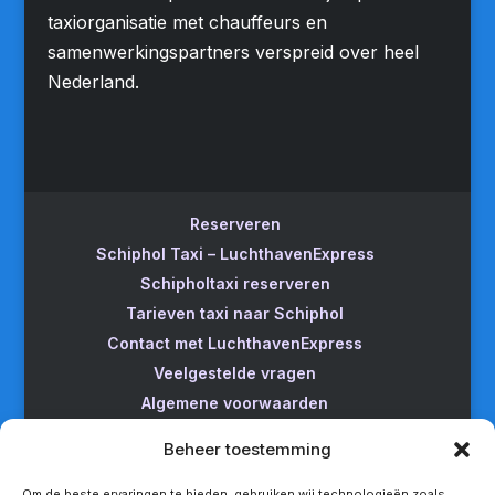
taxiorganisatie met chauffeurs en
samenwerkingspartners verspreid over heel
Nederland.
Reserveren
Schiphol Taxi – LuchthavenExpress
Schipholtaxi reserveren
Tarieven taxi naar Schiphol
Contact met LuchthavenExpress
Veelgestelde vragen
Algemene voorwaarden
Betrouwbare taxi naar Schiphol
Beheer toestemming
Wijzigen/annuleren
Taxi van Almere naar Schiphol
Om de beste ervaringen te bieden, gebruiken wij technologieën zoals