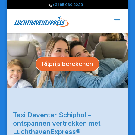
+31 85 060 3233
Ritprijs berekenen
Taxi Deventer Schiphol –
ontspannen vertrekken met
LuchthavenExpress®