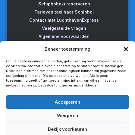
Schipholtaxi reserveren
Tarieven taxi naar Schiphol
Contact met LuchthavenExpress
Veelgestelde vragen
Algemene voorwaarden
Betrouwbare taxi naar Schiphol
Beheer toestemming
Wijzigen/annuleren
Taxi van Almere naar Schiphol
Om de beste ervaringen te bieden, gebruiken wij technologieën zoals
cookies om informatie over je apparaat op te slaan en/of te raadplegen.
Taxi Amsterdam naar Schiphol
Door in te stemmen met deze technologieën kunnen wij gegevens zoals
surfgedrag of unieke ID's op deze site verwerken. Als je geen
Betrouwbare taxi van Apeldoorn naar Schiphol
toestemming geeft of uw toestemming intrekt, kan dit een nadelige
Taxi service Enschede Schiphol
invloed hebben op bepaalde functies en mogelijkheden.
Betrouwbare taxi van Groningen naar Schiphol
Snel een taxi van Lelystad naar Schiphol
Accepteren
Van Nijmegen naar Schiphol met de taxi
Weigeren
Rotterdam Schiphol met LuchthavenExpress
Privacy statement
Bekijk voorkeuren