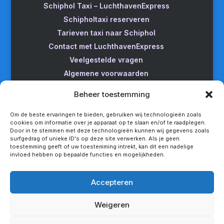
Schiphol Taxi – LuchthavenExpress
Schipholtaxi reserveren
Tarieven taxi naar Schiphol
Contact met LuchthavenExpress
Veelgestelde vragen
Algemene voorwaarden
Betrouwbare taxi naar Schiphol
Beheer toestemming
Wijzigen/annuleren
Taxi van Almere naar Schiphol
Om de beste ervaringen te bieden, gebruiken wij technologieën zoals
cookies om informatie over je apparaat op te slaan en/of te raadplegen.
Taxi Amsterdam naar Schiphol
Door in te stemmen met deze technologieën kunnen wij gegevens zoals
surfgedrag of unieke ID's op deze site verwerken. Als je geen
Betrouwbare taxi van Apeldoorn naar Schiphol
toestemming geeft of uw toestemming intrekt, kan dit een nadelige
Taxi service Enschede Schiphol
invloed hebben op bepaalde functies en mogelijkheden.
Betrouwbare taxi van Groningen naar Schiphol
Snel een taxi van Lelystad naar Schiphol
Accepteren
Van Nijmegen naar Schiphol met de taxi
Weigeren
Rotterdam Schiphol met LuchthavenExpress
Privacy statement