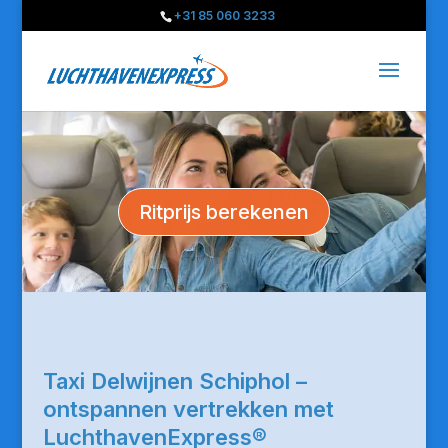
+31 85 060 3233
Ritprijs berekenen
Taxi Delwijnen Schiphol –
ontspannen vertrekken met
LuchthavenExpress®