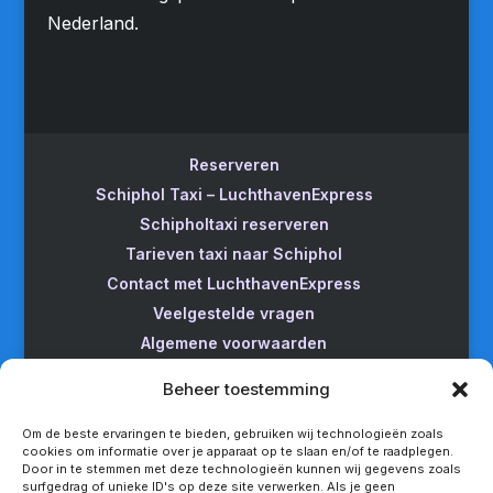
Nederland.
Reserveren
Schiphol Taxi – LuchthavenExpress
Schipholtaxi reserveren
Tarieven taxi naar Schiphol
Contact met LuchthavenExpress
Veelgestelde vragen
Algemene voorwaarden
Betrouwbare taxi naar Schiphol
Beheer toestemming
Wijzigen/annuleren
Taxi van Almere naar Schiphol
Om de beste ervaringen te bieden, gebruiken wij technologieën zoals
cookies om informatie over je apparaat op te slaan en/of te raadplegen.
Taxi Amsterdam naar Schiphol
Door in te stemmen met deze technologieën kunnen wij gegevens zoals
surfgedrag of unieke ID's op deze site verwerken. Als je geen
Betrouwbare taxi van Apeldoorn naar Schiphol