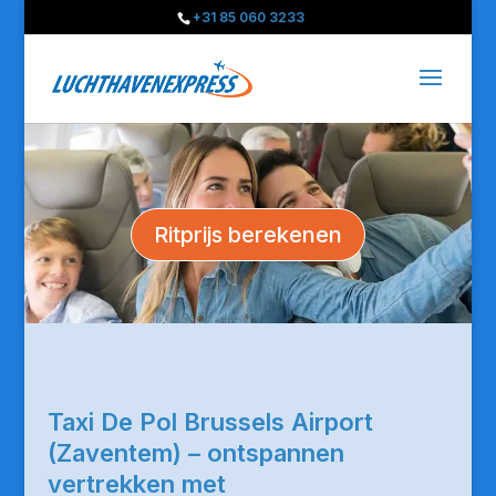
+31 85 060 3233
Ritprijs berekenen
Taxi De Pol Brussels Airport
(Zaventem) – ontspannen
vertrekken met