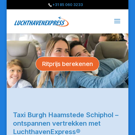
+31 85 060 3233
Ritprijs berekenen
Taxi Burgh Haamstede Schiphol –
ontspannen vertrekken met
LuchthavenExpress®