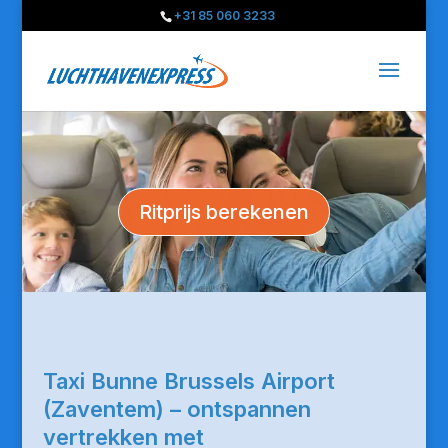
+31 85 060 3233
Ritprijs berekenen
Taxi Bunne Brussels Airport
(Zaventem) – ontspannen
vertrekken met