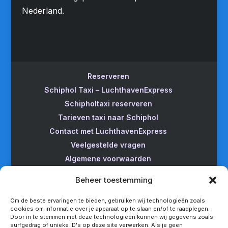
Nederland.
Reserveren
Schiphol Taxi – LuchthavenExpress
Schipholtaxi reserveren
Tarieven taxi naar Schiphol
Contact met LuchthavenExpress
Veelgestelde vragen
Algemene voorwaarden
Betrouwbare taxi naar Schiphol
Beheer toestemming
Wijzigen/annuleren
Taxi van Almere naar Schiphol
Om de beste ervaringen te bieden, gebruiken wij technologieën zoals
cookies om informatie over je apparaat op te slaan en/of te raadplegen.
Taxi Amsterdam naar Schiphol
Door in te stemmen met deze technologieën kunnen wij gegevens zoals
surfgedrag of unieke ID's op deze site verwerken. Als je geen
Betrouwbare taxi van Apeldoorn naar Schiphol