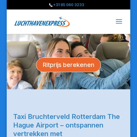
+31 85 060 3233
Ritprijs berekenen
Taxi Bruchterveld Rotterdam The
Hague Airport – ontspannen
vertrekken met